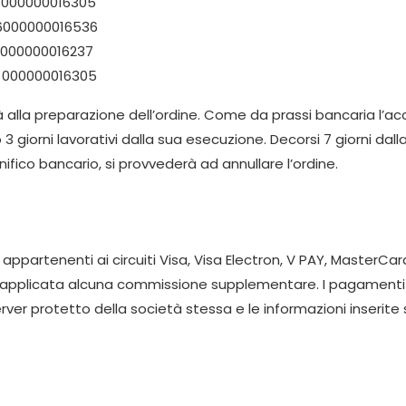
6 000000016305
16000000016536
 000000016237
6 000000016305
alla preparazione dell’ordine. Come da prassi bancaria l’acc
3 giorni lavorativi dalla sua esecuzione. Decorsi 7 giorni dal
ifico bancario, si provvederà ad annullare l’ordine.
ppartenenti ai circuiti Visa, Visa Electron, V PAY, MasterCa
errà applicata alcuna commissione supplementare. I pagamen
ver protetto della società stessa e le informazioni inserit