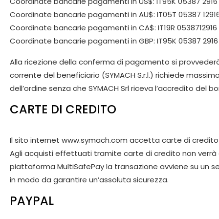
Coordinate bancarie pagamenti in US$: IT95K 05387 291
Coordinate bancarie pagamenti in AU$: IT05T 05387 129
Coordinate bancarie pagamenti in CA$: IT19R 0538712916
Coordinate bancarie pagamenti in GBP: IT95K 05387 291
Alla ricezione della conferma di pagamento si provvederà 
corrente del beneficiario (SYMACH S.r.l.) richiede massimo 
dell’ordine senza che SYMACH Srl riceva l’accredito del bon
CARTE DI CREDITO
Il sito internet www.symach.com accetta carte di credito a
Agli acquisti effettuati tramite carte di credito non v
piattaforma MultiSafePay la transazione avviene su un ser
in modo da garantire un’assoluta sicurezza.
PAYPAL