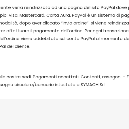
nte verrà reindirizzato ad una pagina del sito PayPal dove
sempio: Visa, Mastercard, Carta Aura. PayPal è un sistema di
dalità, dopo aver cliccato “invia ordine”, si viene reindirizz
oter effettuare il pagamento dell’ordine. Per ogni transazi
ell’ordine viene addebitato sul conto PayPal al momento dell
al del cliente.
i nelle nostre sedi. Pagamenti accettati: Contanti, assegno. 
ssegno circolare/bancario intestato a SYMACH Srl