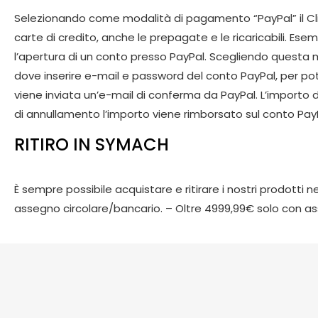
Selezionando come modalità di pagamento “PayPal” il Clie
carte di credito, anche le prepagate e le ricaricabili. E
l’apertura di un conto presso PayPal. Scegliendo questa mo
dove inserire e-mail e password del conto PayPal, per p
viene inviata un’e-mail di conferma da PayPal. L’importo d
di annullamento l’importo viene rimborsato sul conto PayP
RITIRO IN SYMACH
È sempre possibile acquistare e ritirare i nostri prodott
assegno circolare/bancario. – Oltre 4999,99€ solo con a