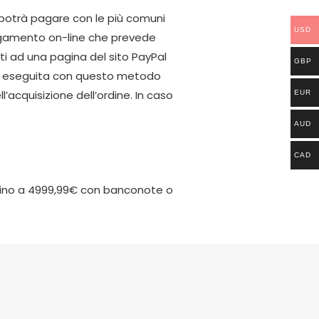
 potrà pagare con le più comuni
USD
 pagamento on-line che prevede
ati ad una pagina del sito PayPal
GBP
one eseguita con questo metodo
’acquisizione dell’ordine. In caso
EUR
AUD
CAD
– Fino a 4999,99€ con banconote o