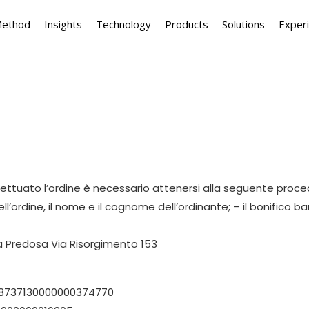
Method
Insights
Technology
Products
Solutions
Exper
tuato l’ordine è necessario attenersi alla seguente proced
ell’ordine, il nome e il cognome dell’ordinante; – il bonifico
la Predosa Via Risorgimento 153
538737130000000374770