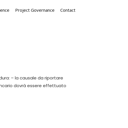
ience
Project Governance
Contact
ura: – la causale da riportare
 bancario dovrà essere effettuato